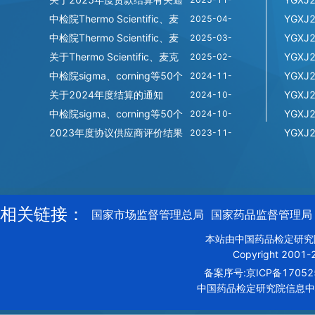
知
中检院Thermo Scientific、麦
YGXJ
09:45:08
03
2025-04-
克林等36个品牌 实验试剂耗材
中检院Thermo Scientific、麦
YGXJ
10:56:14
09
2025-03-
年度采购项目-结果补充公示
克林等36个品牌实验试剂耗材
关于Thermo Scientific、麦克
YGXJ
14:02:53
25
2025-02-
年度采购结果公示
林等36个品牌实验试剂耗材年
中检院sigma、corning等50个
YGXJ
10:48:55
18
2024-11-
度采购项目公告
品牌实验试剂耗材全线产品采
关于2024年度结算的通知
YGXJ
15:10:12
25
2024-10-
购结果公示
中检院sigma、corning等50个
YGXJ
15:19:30
17
2024-10-
品牌实验试剂耗材年度采购项
2023年度协议供应商评价结果
YGXJ
10:03:48
14
2023-11-
目公告
公示
08:49:11
21
14:23:15
相关链接：
国家市场监督管理总局
国家药品监督管理局
本站由中国药品检定研究
Copyright 2001-20
备案序号:京ICP备17052
中国药品检定研究院信息中